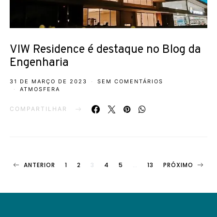
VIW Residence é destaque no Blog da
Engenharia
31 DE MARÇO DE 2023
SEM COMENTÁRIOS
ATMOSFERA
COMPARTILHAR
Paginação
ANTERIOR
1
2
3
4
5
…
13
PRÓXIMO
de
posts