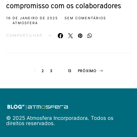
compromisso com os colaboradores
16 DE JANEIRO DE 2025
SEM COMENTÁRIOS
ATMOSFERA
COMPARTILHAR
Paginação
1
2
3
…
13
PRÓXIMO
de
posts
© 2025 Atmosfera Incorporadora. Todos os
direitos reservados.