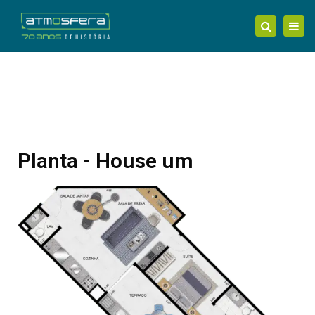
Tog
Search
nav
Planta - House um