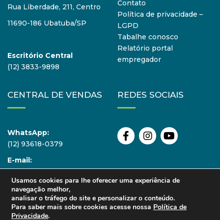
Contato
Rua Liberdade, 211, Centro
Política de privacidade –
11690-186 Ubatuba/SP
LGPD
Tabalhe conosco
Relatório portal
Escritório Central
empregador
(12) 3833-9898
CENTRAL DE VENDAS
REDES SOCIAIS
WhatsApp:
(12) 93618-0379
E-mail:
vendas@atmosfera.com
Usamos cookies para lhe oferecer uma experiência de
navegação melhor,
analisar o tráfego do site e personalizar o conteúdo.
Para saber mais sobre cookies acesse nossa
Política de
Privacidade
.