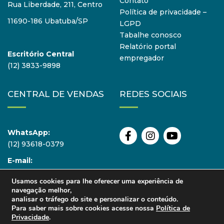
Contato
Rua Liberdade, 211, Centro
Política de privacidade –
11690-186 Ubatuba/SP
LGPD
Tabalhe conosco
Relatório portal
Escritório Central
empregador
(12) 3833-9898
CENTRAL DE VENDAS
REDES SOCIAIS
WhatsApp:
(12) 93618-0379
E-mail:
vendas@atmosfera.com
Usamos cookies para lhe oferecer uma experiência de
navegação melhor,
analisar o tráfego do site e personalizar o conteúdo.
Para saber mais sobre cookies acesse nossa
Política de
Privacidade
.